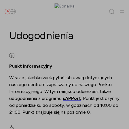
Szukaj
Udogodnienia
Wszystko
(
0
)
Najemcy
(
0
)
Promocje
(
0
)
Wydarzenia
(
0
)
Najemcy
Punkt Informacyjny
W razie jakichkolwiek pytań lub uwag dotyczących
Promocje
naszego centrum zapraszamy do naszego Punktu
Wydarzenia
Informacyjnego. W tym miejscu odbierzesz także
udogodnienia z programu
sAPPort
. Punkt jest czynny
od poniedziałku do soboty, w godzinach od 10:00 do
21:00. Punkt znajduje się na poziomie 0.