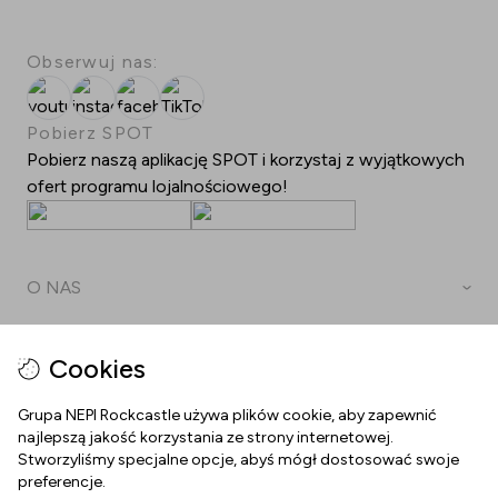
Obserwuj nas:
youtube
instagram
facebook
TikTok
Pobierz SPOT
Pobierz naszą aplikację SPOT i korzystaj z wyjątkowych
ofert programu lojalnościowego!
O NAS
Plan Centrum
DOKUMENTY
Cookies
Kontakt
Polityka prywatności
Grupa NEPI Rockcastle używa plików cookie, aby zapewnić
Godziny otwarcia
NAWIGUJ PO STRONIE
najlepszą jakość korzystania ze strony internetowej.
Polityka Cookies
Stworzyliśmy specjalne opcje, abyś mógł dostosować swoje
Dojazd
Oferty pracy
preferencje.
Regulamin strony internetowej